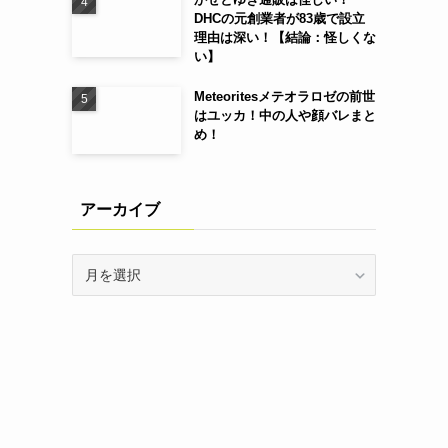
DHCの元創業者が83歳で設立
理由は深い！【結論：怪しくな
い】
Meteoritesメテオラロゼの前世
はユッカ！中の人や顔バレまと
め！
アーカイブ
ア
ー
カ
イ
ブ