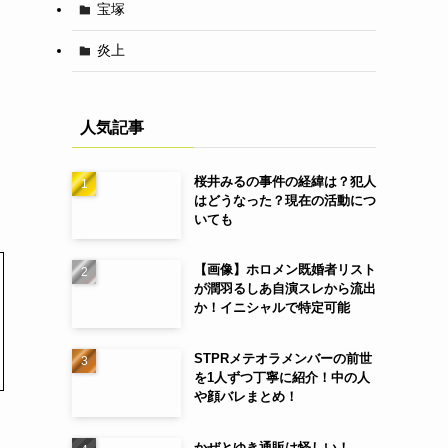
宝塚
炎上
人気記事
桜井みるの事件の経緯は？犯人
はどうなった？現在の活動につ
いても
【画像】ホロメン既婚者リスト
が潤羽るしあ自演スレから流出
か！イニシャルで特定可能
STPRメテオラメンバーの前世
を1人ずつ丁寧に紹介！中の人
や顔バレまとめ！
かぜとゆき通販は怪しい！