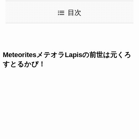
目次
MeteoritesメテオラLapisの前世は元くろ
すとるかぴ！