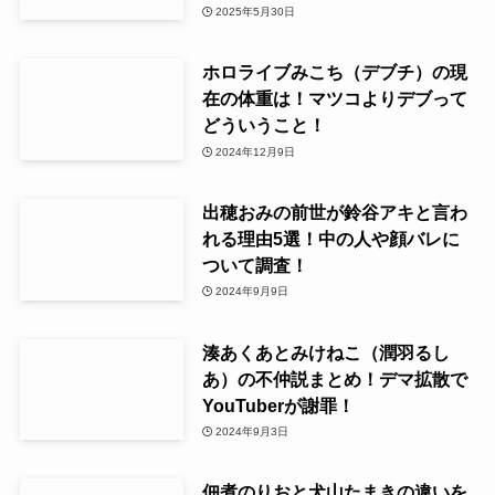
2025年5月30日
ホロライブみこち（デブチ）の現
在の体重は！マツコよりデブって
どういうこと！
2024年12月9日
出穂おみの前世が鈴谷アキと言わ
れる理由5選！中の人や顔バレに
ついて調査！
2024年9月9日
湊あくあとみけねこ（潤羽るし
あ）の不仲説まとめ！デマ拡散で
YouTuberが謝罪！
2024年9月3日
佃煮のりおと犬山たまきの違いを