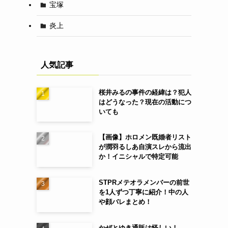
宝塚
炎上
人気記事
桜井みるの事件の経緯は？犯人
はどうなった？現在の活動につ
いても
【画像】ホロメン既婚者リスト
が潤羽るしあ自演スレから流出
か！イニシャルで特定可能
STPRメテオラメンバーの前世
を1人ずつ丁寧に紹介！中の人
や顔バレまとめ！
かぜとゆき通販は怪しい！