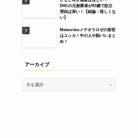
DHCの元創業者が83歳で設立
理由は深い！【結論：怪しくな
い】
Meteoritesメテオラロゼの前世
はユッカ！中の人や顔バレまと
め！
アーカイブ
ア
ー
カ
イ
ブ