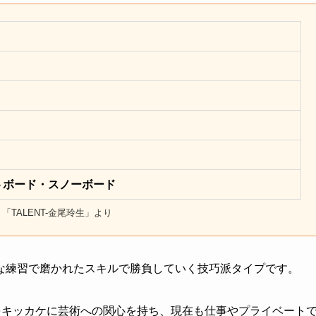
トボード・スノーボード
l 「TALENT-金尾玲生」より
な練習で磨かれたスキルで勝負していく技巧派タイプです。
をキッカケに芸術への関心を持ち、現在も仕事やプライベート