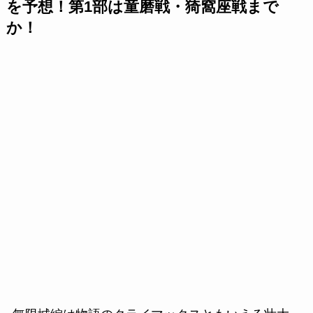
を予想！第1部は童磨戦・猗窩座戦まで
か！