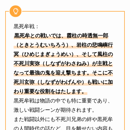
黒死牟戦：
黒死牟との戦いでは、霞柱の時透無一郎
（
ときとうむいちろう
）、岩柱の悲鳴嶼行
冥（
ひめじまぎょうめい
）、そして風柱の
不死川実弥（
しなずがわさねみ
）が主戦と
なって最強の鬼を迎え撃ちます。そこに不
死川玄弥（
しなずがわげんや
）も戦いに加
わり重要な役割をはたします。
黒死牟戦は物語の中でも特に重要であり、
激しい戦闘シーンが期待されます。
また戦闘以外にも不死川兄弟の絆や黒死牟
の人間時代の話など、目を離せない内容も