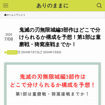
ありのままに
ホーム
アニメ
鬼滅の刃無限城編3部作はどこで分
2024
けられるか構成を予想！第1部は童
7/08
磨戦・猗窩座戦までか！
2024年7月7日
2024年7月8日
アニメ