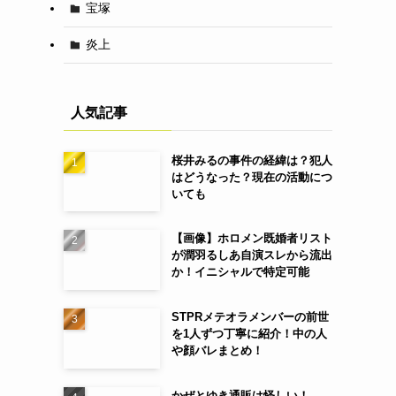
宝塚
炎上
人気記事
桜井みるの事件の経緯は？犯人
はどうなった？現在の活動につ
いても
【画像】ホロメン既婚者リスト
が潤羽るしあ自演スレから流出
か！イニシャルで特定可能
STPRメテオラメンバーの前世
を1人ずつ丁寧に紹介！中の人
や顔バレまとめ！
かぜとゆき通販は怪しい！