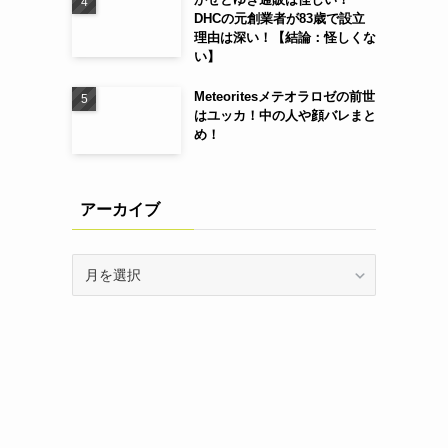
し
DHCの元創業者が83歳で設立
理由は深い！【結論：怪しくな
い】
Meteoritesメテオラロゼの前世
はユッカ！中の人や顔バレまと
め！
アーカイブ
ア
ー
カ
イ
ブ